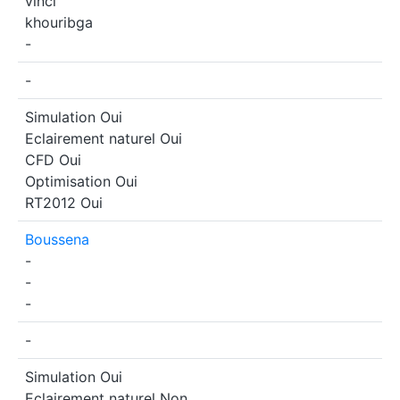
vinci
khouribga
-
-
Simulation
Oui
Eclairement naturel
Oui
CFD
Oui
Optimisation
Oui
RT2012
Oui
Boussena
-
-
-
-
Simulation
Oui
Eclairement naturel
Non