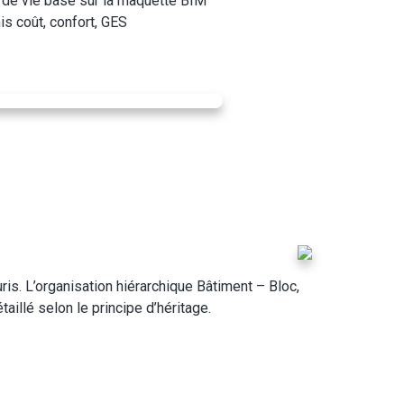
le de vie basé sur la maquette BIM
s coût, confort, GES
ris. L’organisation hiérarchique Bâtiment – Bloc,
aillé selon le principe d’héritage.