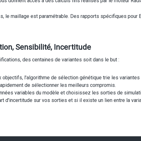
vous donnent accès à des calculs fins réalisés par le moteur Radi
les, le maillage est paramétrable. Des rapports spécifiques po
on, Sensibilité, Incertitude
ications, des centaines de variantes soit dans le but :
objectifs, l'algorithme de sélection génétique trie les variante
 rapidement de sélectionner les meilleurs compromis.
nnées variables du modèle et choisissez les sorties de simulati
t d'incertitude sur vos sorties et si il existe un lien entre la vari