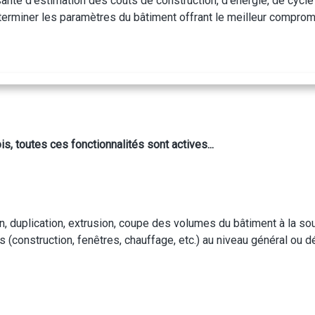
ssante d'estimation des coûts de construction, d'énergie, de cyc
erminer les paramètres du bâtiment offrant le meilleur compromi
, toutes ces fonctionnalités sont actives...
on, duplication, extrusion, coupe des volumes du bâtiment à la sou
(construction, fenêtres, chauffage, etc.) au niveau général ou dét