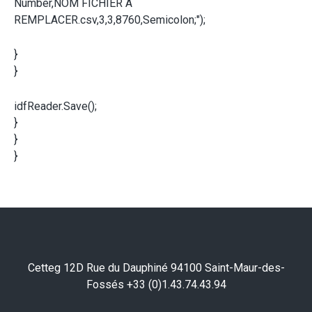
Number,NOM FICHIER A
REMPLACER.csv,3,3,8760,Semicolon;");
}
}
idfReader.Save();
}
}
}
Cetteg 12D Rue du Dauphiné 94100 Saint-Maur-des-
Fossés +33 (0)1.43.74.43.94