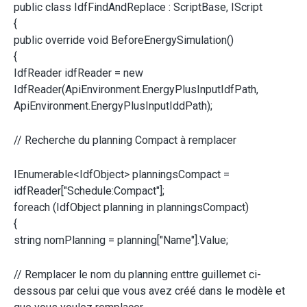
public class IdfFindAndReplace : ScriptBase, IScript
{
public override void BeforeEnergySimulation()
{
IdfReader idfReader = new
IdfReader(ApiEnvironment.EnergyPlusInputIdfPath,
ApiEnvironment.EnergyPlusInputIddPath);
// Recherche du planning Compact à remplacer
IEnumerable<IdfObject> planningsCompact =
idfReader["Schedule:Compact"];
foreach (IdfObject planning in planningsCompact)
{
string nomPlanning = planning["Name"].Value;
// Remplacer le nom du planning enttre guillemet ci-
dessous par celui que vous avez créé dans le modèle et